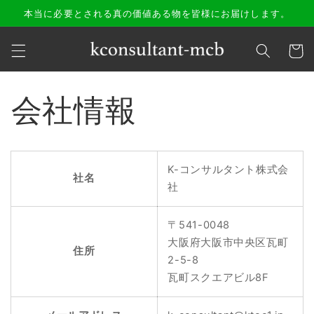
コンテ
本当に必要とされる真の価値ある物を皆様にお届けします。
ンツに
進む
カ
ー
ト
会社情報
K-コンサルタント株式会
社名
社
〒541-0048
大阪府大阪市中央区瓦町
住所
2-5-8
瓦町スクエアビル8F